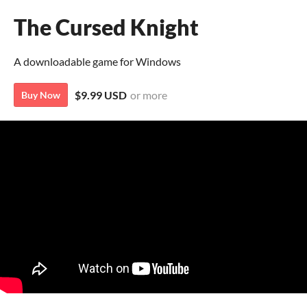
The Cursed Knight
A downloadable game for Windows
$9.99 USD
or more
Buy Now